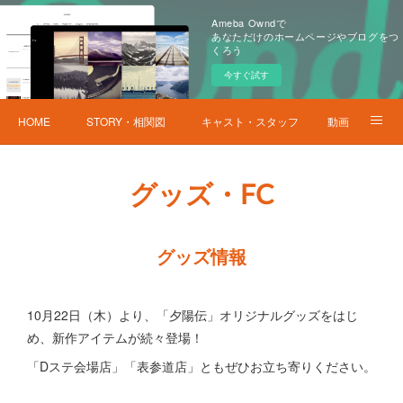
Ameba Owndで
あなただけのホームページやブログをつ
くろう
今すぐ試す
HOME
STORY・相関図
キャスト・スタッフ
動画
公演概要・チケット
スペシャルイベント
グッズ・FC
グッズ・FC
注意事項
お問合せ/SNS
グッズ情報
10月22日（木）より、「夕陽伝」オリジナルグッズをはじ
め、新作アイテムが続々登場！
「Dステ会場店」「表参道店」ともぜひお立ち寄りください。